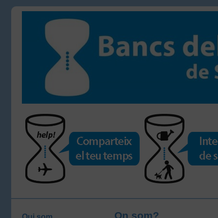
On som?
Qui som