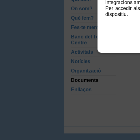
integracions amb
Per accedir als
On som?
Me
dispositiu.
Què fem?
AN
Fes-te membre
Banc del Temps
Centre
Activitats
Notícies
Organització
Documents
Enllaços