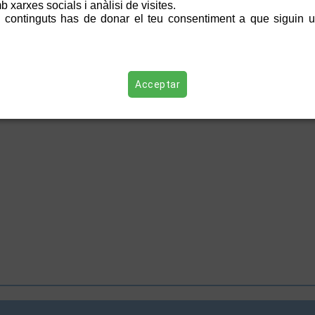
 xarxes socials i anàlisi de visites.
 continguts has de donar el teu consentiment a que siguin ut
mòria del Banc del Temps de Sant Cugat 2023
NEX:
memoria_bdt2023.pdf
(pdf 1507977)
Acceptar