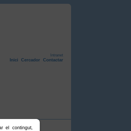
Intranet
Inici
Cercador
Contactar
r el contingut,