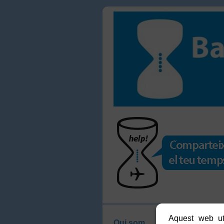
Aquest web uti
Do
Qui som